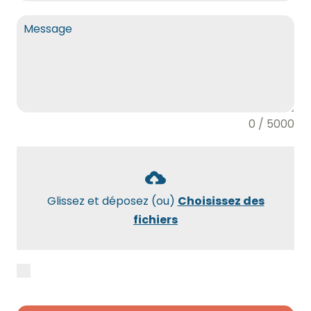
0 / 5000
Glissez et déposez (ou)
Choisissez des
fichiers
J’accepte la
politique de confidentialité
pour être recontacté(e) par Maxidébarras.