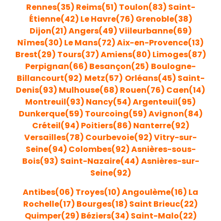
Rennes(35)
Reims(51)
Toulon(83)
Saint-
Étienne(42)
Le Havre(76)
Grenoble(38)
Dijon(21)
Angers(49)
Viileurbanne(69)
Nîmes(30)
Le Mans(72)
Aix-en-Provence(13)
Brest(29)
Tours(37)
Amiens(80)
Limoges(87)
Perpignan(66)
Besançon(25)
Boulogne-
Billancourt(92)
Metz(57)
Orléans(45)
Saint
-
Denis(93
)
Mulhouse(68)
Rouen
(76)
Caen(14)
Montreuil(93)
Nancy(54)
Argenteu
il(95)
Dunkerque(59)
Tourcoing(59)
Avignon(84)
Créteil(94)
Poitiers(86)
Nanterre(92)
Versailles(78)
Courbevoie(92)
Vitry-sur-
Seine(94)
Colombes(92)
Asnières-sous-
Bois(93)
Saint-Nazaire(44)
Asnières-sur-
Seine(92)
Antibes(06)
Troyes(10)
Angoulème(16)
La
Rochelle(17)
Bourges(18)
Saint Brieuc(22)
Quimper(29)
Béziers(34)
Saint-Malo(22)