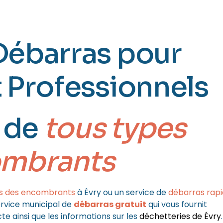
91)
Débarras pour
t Professionnels
 de
tous types
ombrants
s des encombrants
à Évry ou un service de
débarras rap
rvice municipal de
débarras gratuit
qui vous fournit
te ainsi que les informations sur les
déchetteries de Évry
.