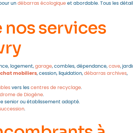
 pour un
débarras écologique
et abordable. Tous les détai
 nos services
vry
ence, logement,
garage
, combles, dépendance,
cave
, jardi
chat mobiliers
, cession, liquidation,
débarras archives
,
bles
vers les
centres de recyclage
.
drome de Diogène
.
 senior ou établissement adapté.
succession
.
ncombrants à