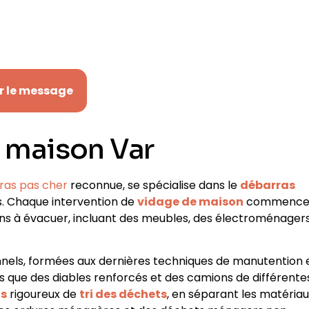
tre recontacté(e) par Maxidébarras.
r le message
 maison Var
ras pas cher
reconnue, se spécialise dans le
débarras
s
. Chaque intervention de
vidage de maison
commenc
ens à évacuer, incluant des
meubles, des électroménagers
nels, formées aux dernières techniques de manutention 
els que des diables renforcés et des camions de différente
as
rigoureux de
tri des déchets
, en séparant les matéria