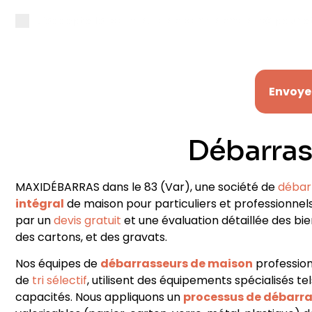
J’accepte la
politique de confidentialité
pour ê
Envoye
Débarras
MAXIDÉBARRAS dans le 83
(Var)
, une société de
débar
intégral
de maison pour particuliers et professionnel
par un
devis gratuit
et une évaluation détaillée des bi
des cartons, et des gravats
.
Nos équipes de
débarrasseurs de maison
profession
de
tri sélectif
, utilisent des équipements spécialisés t
capacités. Nous appliquons un
processus de débarr