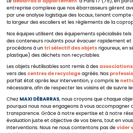
Le
débarras d’appartement
à Paris 17 (75), en par
entreprise complexe que nos ébarrasseurs gèrent av
par une analyse logistique des locaux, tenant compte 
la largeur des escaliers et les règlements de la coprop
Nos équipes utilisent des équipements spécialisés tels 
des conteneurs roulants pour évacuer rapidement et 
procédons à un
tri sélectif des objets
rigoureux, en s
plastique) des déchets non recyclables.
Les objets réutilisables sont remis à des
associations
vers des
centres de recyclage
agréés. Nos
professi
parfait état après leur intervention, y compris le
nett
nécessaire, afin de respecter les voisins et de suivre 
Chez
MAXI DÉBARRAS
, nous croyons que chaque objet
pourquoi nous nous engageons à vous accompagner d
transparence. Grâce à notre expertise et à notre ré
évaluation juste et objective de vos biens, tout en vou
interventions. Nous ne nous contentons pas de
vider