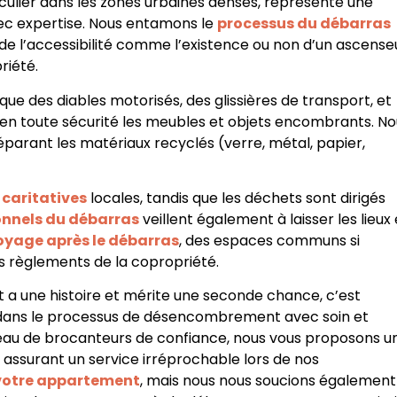
ticulier dans les zones urbaines denses, représente une
ec expertise. Nous entamons le
processus du débarras
de l’accessibilité comme l’existence ou non d’un ascense
riété.
que des diables motorisés, des glissières de transport, et
en toute sécurité les meubles et objets encombrants. No
éparant les matériaux recyclés (verre, métal, papier,
 caritatives
locales, tandis que les déchets sont dirigés
onnels du débarras
veillent également à laisser les lieux
oyage après le débarras
, des espaces communs si
les règlements de la copropriété.
 a une histoire et mérite une seconde chance, c’est
ans le processus de désencombrement avec soin et
seau de brocanteurs de confiance, nous vous proposons u
s assurant un service irréprochable lors de nos
 votre appartement
, mais nous nous soucions également