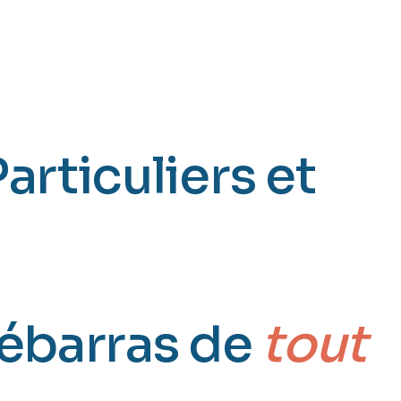
atignolles-
articuliers et
Débarras de
tout