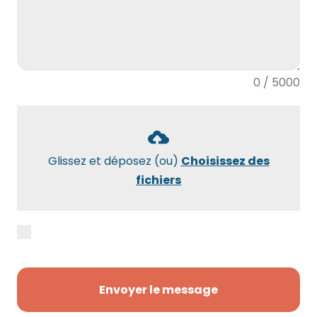
0 / 5000
Glissez et déposez (ou)
Choisissez des
fichiers
J’accepte la
politique de confidentialité
pour être recontacté(e) par Maxidébarras.
Envoyer le message