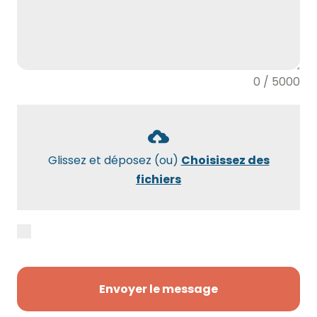
0 / 5000
Glissez et déposez (ou)
Choisissez des
fichiers
J’accepte la
politique de confidentialité
pour être recontacté(e) par Maxidébarras.
Envoyer le message