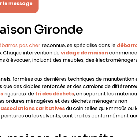
r le message
aison Gironde
ébarras pas cher
reconnue, se spécialise dans le
débarr
s
. Chaque intervention de
vidage de maison
commenc
ens à évacuer, incluant des
meubles, des électroménagers
nels, formées aux dernières techniques de manutention 
els que des diables renforcés et des camions de différente
as
rigoureux de
tri des déchets
, en séparant les matéria
e) des ordures ménagères et des déchets ménagers non
s
associations caritatives
du coin telles qu’Emmaüs ou l
peintures ou les solvants, sont traités conformément au