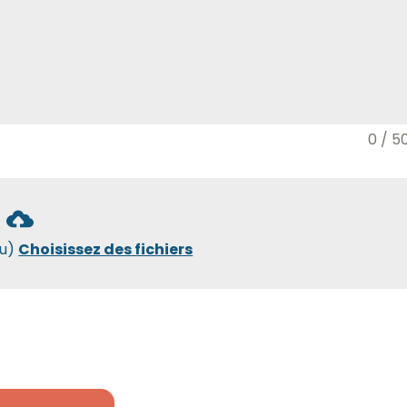
0 / 5
ou)
Choisissez des fichiers
tre recontacté(e) par Maxidébarras.