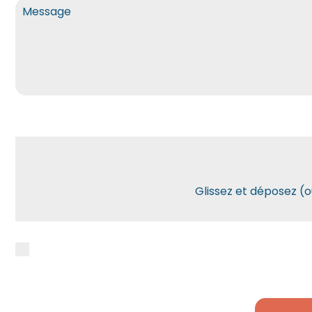
Glissez et déposez (
J’accepte la
politique de confidentialité
pour ê