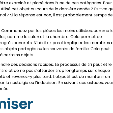
t être examiné et placé dans l’une de ces catégories. Pour
e utilisé cet objet au cours de la dernière année ? Est-ce q
moi ? Si la réponse est non, il est probablement temps de
e. Commencez par les pièces les moins utilisées, comme l
ipales, comme le salon et la chambre. Cela permet de
progrès concrets. N’hésitez pas à impliquer les membres 
 les objets partagés ou les souvenirs de famille. Cela peut
à certains objets.
endre des décisions rapides. Le processus de tri peut être
ncentré et de ne pas s’attarder trop longtemps sur chaque
té et revenez-y plus tard. L’objectif est de maintenir un
 la nostalgie ou l’indécision. En suivant ces astuces, vou
nnée.
iser