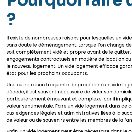
Pourquoi faire
?
Il existe de nombreuses raisons pour lesquelles un vid
sans doute le déménagement. Lorsque l’on change de do
soit complètement vidé et propre avant de le quitter
engagements contractuels en matière de location ou d
le nouveau logement. Un vide logement efficace garanti
état pour les prochains occupants.
Une autre raison fréquente de procéder à un vide loge
décède, il est souvent nécessaire de vider son domicil
particulièrement émouvant et complexe, car il implique
valeur sentimentale. Faire un vide logement dans ce
aux exigences légales et administratives liées à la su
de valeur ou de souvenirs entre les membres de la fami
Enfin, un vide logement peut être nécessaire dans le