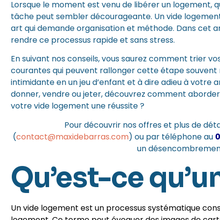
Lorsque le moment est venu de libérer un logement, qu
tâche peut sembler décourageante. Un vide logement eff
art qui demande organisation et méthode. Dans cet art
rendre ce processus rapide et sans stress.
En suivant nos conseils, vous saurez comment trier vos
courantes qui peuvent rallonger cette étape souvent
intimidante en un jeu d’enfant et à dire adieu à votre 
donner, vendre ou jeter, découvrez comment aborder c
votre vide logement une réussite ?
Pour découvrir nos offres et plus de détai
(
contact@maxidebarras.com
)
ou par téléphone au
0
un désencombremen
Qu’est-ce qu’u
Un vide logement est un processus systématique consis
logement. Ce terme peut évoquer des images de carto