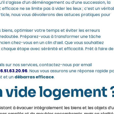
’il s’agisse d’un déménagement ou d’une succession, la
icace ne se limite pas à vider les lieux ; c’est un vérita
icle, nous vous dévoilerons des astuces pratiques pour
 biens, optimiser votre temps et éviter les erreurs
 redoutée. Préparez-vous à transformer une tâche
ancien chez-vous en un clin d’œil. Que vous souhaitiez
haque étape avec sérénité et efficacité. Prêt à faire de
ls sur nos services,
contactez-nous par email
6.51.63.20.96
. Nous vous assurons une réponse rapide p
t et un
débarras efficace
.
n vide logement 
tant à évacuer intégralement les biens et les objets d’
ns empilés et de meubles encombrants, mais en réalité