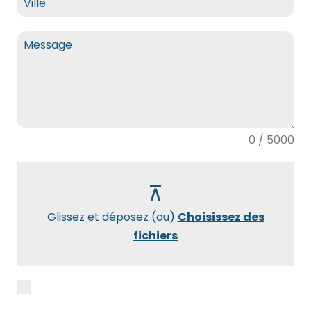
0 / 5000
Glissez et déposez (ou)
Choisissez des
fichiers
J’accepte la
politique de confidentialité
pour être recontacté(e) par Maxidébarras.