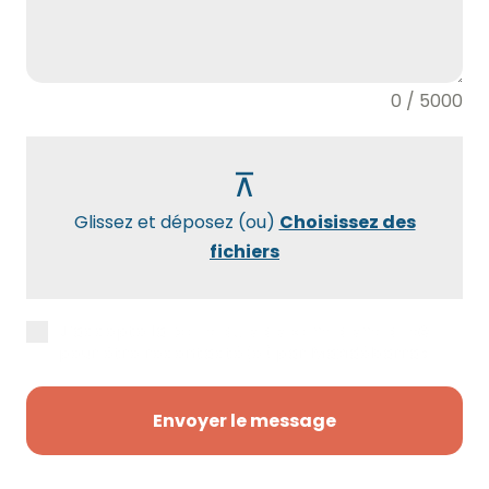
0 / 5000
Glissez et déposez (ou)
Choisissez des
fichiers
J’accepte la
politique de confidentialité
pour être recontacté(e) par Maxidébarras.
Envoyer le message