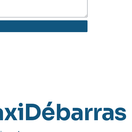
axiDébarras