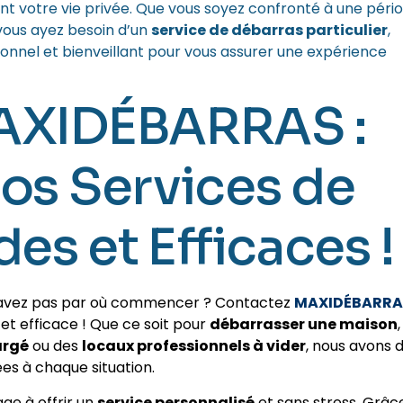
nt votre vie privée. Que vous soyez confronté à une péri
 vous ayez besoin d’un
service de débarras particulier
,
nel et bienveillant pour vous assurer une expérience
AXIDÉBARRAS :
os Services de
es et Efficaces !
 savez pas par où commencer ? Contactez
MAXIDÉBARRA
et efficace ! Que ce soit pour
débarrasser une maison
,
argé
ou des
locaux professionnels à vider
, nous avons 
es à chaque situation.
ge à offrir un
service personnalisé
et sans stress. Grâc