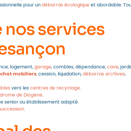
ssionnelle pour un
débarras écologique
et abordable. To
 nos services
esançon
ence, logement,
garage
, combles, dépendance,
cave
, jardi
chat mobiliers
, cession, liquidation,
débarras archives
,
bles
vers les
centres de recyclage
.
drome de Diogène
.
 senior ou établissement adapté.
succession
.