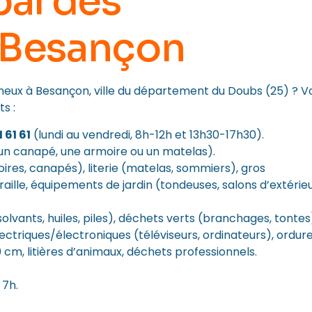
pal des
 Besançon
neux à Besançon, ville du département du Doubs (25) ? Vo
s :
1 61 61
(lundi au vendredi, 8h-12h et 13h30-17h30).
: un canapé, une armoire ou un matelas).
oires, canapés), literie (matelas, sommiers), gros
aille, équipements de jardin (tondeuses, salons d’extérieu
olvants, huiles, piles), déchets verts (branchages, tontes
ectriques/électroniques (téléviseurs, ordinateurs), ordur
cm, litières d’animaux, déchets professionnels.
 7h.