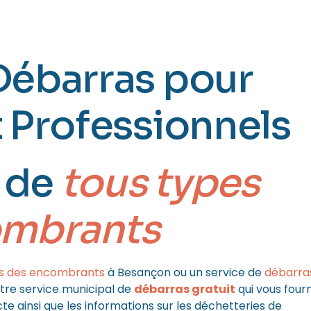
ON (25)
Débarras pour
t Professionnels
 de
tous types
ombrants
s des encombrants
à Besançon ou un service de
débarra
re service municipal de
débarras gratuit
qui vous fourn
te ainsi que les informations sur les déchetteries de