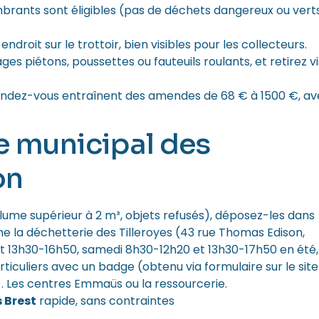
brants sont éligibles (pas de déchets dangereux ou vert
ndroit sur le trottoir, bien visibles pour les collecteurs.
ges piétons, poussettes ou fauteuils roulants, et retirez vi
rendez-vous entraînent des amendes de 68 € à 1500 €, a
ce municipal des
on
lume supérieur à 2 m³, objets refusés), déposez-les dans
 la déchetterie des Tilleroyes (43 rue Thomas Edison,
t 13h30-16h50, samedi 8h30-12h20 et 13h30-17h50 en été,
ticuliers avec un badge (obtenu via formulaire sur le site
e). Les centres Emmaüs ou la ressourcerie.
 Brest
rapide, sans contraintes