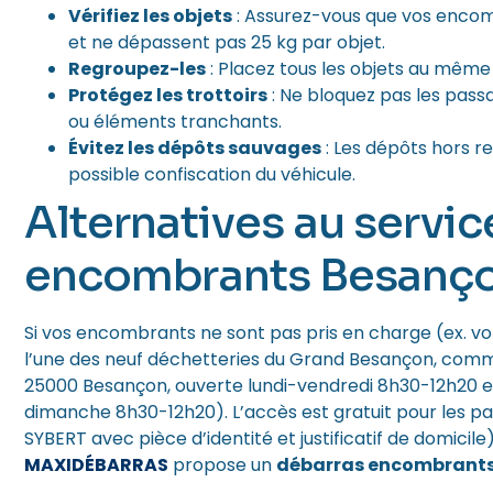
Vérifiez les objets
: Assurez-vous que vos encom
et ne dépassent pas 25 kg par objet.
Regroupez-les
: Placez tous les objets au même e
Protégez les trottoirs
: Ne bloquez pas les passa
ou éléments tranchants.
Évitez les dépôts sauvages
: Les dépôts hors 
possible confiscation du véhicule.
Alternatives au servi
encombrants Besanç
Si vos encombrants ne sont pas pris en charge (ex. vo
l’une des neuf déchetteries du Grand Besançon, comme
25000 Besançon, ouverte lundi-vendredi 8h30-12h20 e
dimanche 8h30-12h20). L’accès est gratuit pour les par
SYBERT avec pièce d’identité et justificatif de domicil
MAXIDÉBARRAS
propose un
débarras encombrants