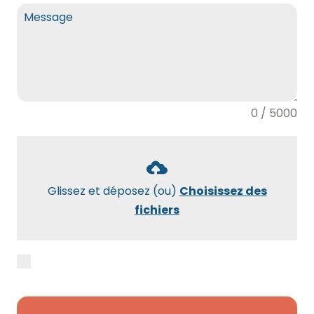
0 / 5000
Glissez et déposez (ou)
Choisissez des
fichiers
J’accepte la
politique de confidentialité
pour être recontacté(e) par Maxidébarras.