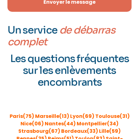
Envoyer le message
Un service
de débarras
complet
Les questions fréquentes
sur les enlèvements
encombrants
ENLÈVEMENT ENCOMBRANTS GRANDES VILLES DE
FRANCE
Paris(75)
Marseille(13)
Lyon(69)
Toulouse(31)
Nice(06)
Nantes(44)
Montpellier(34)
Strasbourg(67)
Bordeaux(33)
Lille(59)
Rennes(35)
Reims(51)
Toulon(83)
Saint-