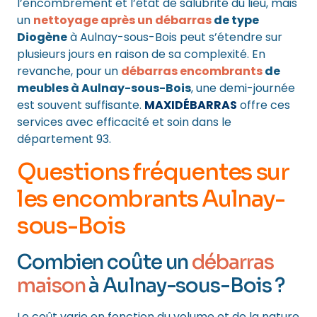
l’encombrement et l’état de salubrité du lieu, mais
un
nettoyage après un débarras
de type
Diogène
à Aulnay-sous-Bois peut s’étendre sur
plusieurs jours en raison de sa complexité. En
revanche, pour un
débarras encombrants
de
meubles à Aulnay-sous-Bois
, une demi-journée
est souvent suffisante.
MAXIDÉBARRAS
offre ces
services avec efficacité et soin dans le
département 93.
Questions fréquentes sur
les encombrants Aulnay-
sous-Bois
Combien coûte un
débarras
maison
à Aulnay-sous-Bois ?
Le coût varie en fonction du volume et de la nature