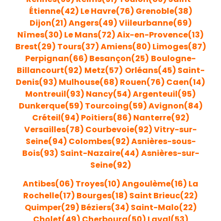
Étienne(42)
Le Havre(76)
Grenoble(38)
Dijon(21)
Angers(49)
Viileurbanne(69)
Nîmes(30)
Le Mans(72)
Aix-en-Provence(13)
Brest(29)
Tours(37)
Amiens(80)
Limoges(87)
Perpignan(66)
Besançon(25)
Boulogne-
Billancourt(92)
Metz(57)
Orléans(45)
Saint
-
Denis(93
)
Mulhouse(68)
Rouen
(76)
Caen(14)
Montreuil(93)
Nancy(54)
Argenteu
il(95)
Dunkerque(59)
Tourcoing(59)
Avignon(84)
Créteil(94)
Poitiers(86)
Nanterre(92)
Versailles(78)
Courbevoie(92)
Vitry-sur-
Seine(94)
Colombes(92)
Asnières-sous-
Bois(93)
Saint-Nazaire(44)
Asnières-sur-
Seine(92)
Antibes(06)
Troyes(10)
Angoulème(16)
La
Rochelle(17)
Bourges(18)
Saint Brieuc(22)
Quimper(29)
Béziers(34)
Saint-Malo(22)
Cholet(49)
Cherbourg(50)
Laval(53)