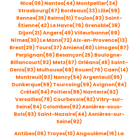
Nice(06)
Nantes(44)
Montpellier(34)
Strasbourg(67)
Bordeaux(33)
Lille(59)
Rennes(35)
Reims(51)
Toulon(83)
Saint-
Étienne(42)
Le Havre(76)
Grenoble(38)
Dijon(21)
Angers(49)
Viileurbanne(69)
Nîmes(30)
Le Mans(72)
Aix-en-Provence(13)
Brest(29)
Tours(37)
Amiens(80)
Limoges(87)
Perpignan(66)
Besançon(25)
Boulogne-
Billancourt(92)
Metz(57)
Orléans(45)
Saint
-
Denis(93
)
Mulhouse(68)
Rouen
(76)
Caen(14)
Montreuil(93)
Nancy(54)
Argenteu
il(95)
Dunkerque(59)
Tourcoing(59)
Avignon(84)
Créteil(94)
Poitiers(86)
Nanterre(92)
Versailles(78)
Courbevoie(92)
Vitry-sur-
Seine(94)
Colombes(92)
Asnières-sous-
Bois(93)
Saint-Nazaire(44)
Asnières-sur-
Seine(92)
Antibes(06)
Troyes(10)
Angoulème(16)
La