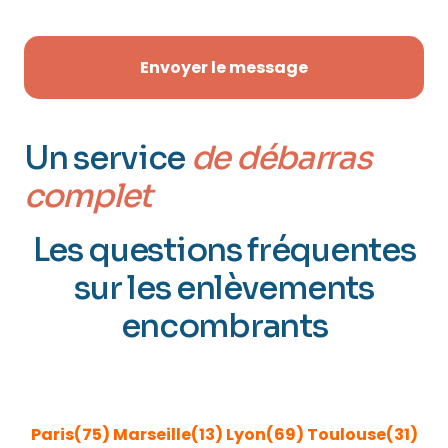
pour être recontacté(e) par Maxidébarras.
Envoyer le message
Un service
de débarras
complet
Les questions fréquentes
sur les enlèvements
encombrants
ENLÈVEMENT ENCOMBRANTS GRANDES VILLES DE
FRANCE
Paris(75)
Marseille(13)
Lyon(69)
Toulouse(31)