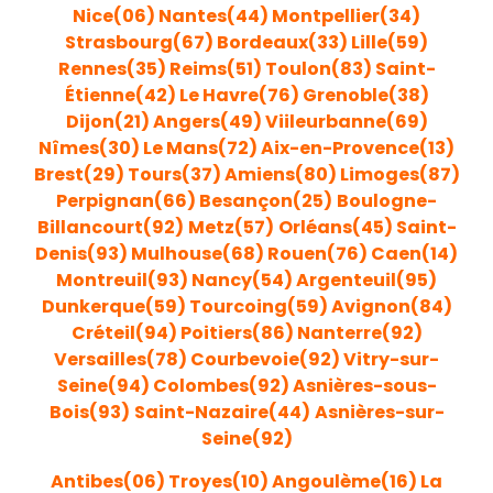
Nice(06)
Nantes(44)
Montpellier(34)
Strasbourg(67)
Bordeaux(33)
Lille(59)
Rennes(35)
Reims(51)
Toulon(83)
Saint-
Étienne(42)
Le Havre(76)
Grenoble(38)
Dijon(21)
Angers(49)
Viileurbanne(69)
Nîmes(30)
Le Mans(72)
Aix-en-Provence(13)
Brest(29)
Tours(37)
Amiens(80)
Limoges(87)
Perpignan(66)
Besançon(25)
Boulogne-
Billancourt(92)
Metz(57)
Orléans(45)
Saint
-
Denis(93
)
Mulhouse(68)
Rouen
(76)
Caen(14)
Montreuil(93)
Nancy(54)
Argenteu
il(95)
Dunkerque(59)
Tourcoing(59)
Avignon(84)
Créteil(94)
Poitiers(86)
Nanterre(92)
Versailles(78)
Courbevoie(92)
Vitry-sur-
Seine(94)
Colombes(92)
Asnières-sous-
Bois(93)
Saint-Nazaire(44)
Asnières-sur-
Seine(92)
Antibes(06)
Troyes(10)
Angoulème(16)
La