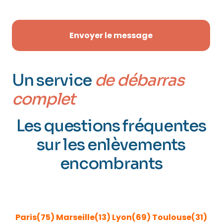
pour être recontacté(e) par Maxidébarras.
Envoyer le message
Un service
de débarras
complet
Les questions fréquentes
sur les enlèvements
encombrants
ENLÈVEMENT ENCOMBRANTS GRANDES VILLES DE
FRANCE
Paris(75)
Marseille(13)
Lyon(69)
Toulouse(31)