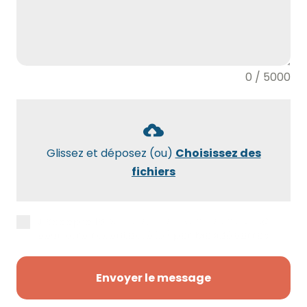
0 / 5000
Glissez et déposez (ou)
Choisissez des
fichiers
J’accepte la
politique de confidentialité
pour être recontacté(e) par Maxidébarras.
Envoyer le message