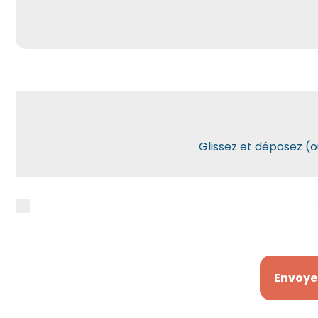
Glissez et déposez (
J’accepte la
politique de confidentialité
pour ê
Envoye