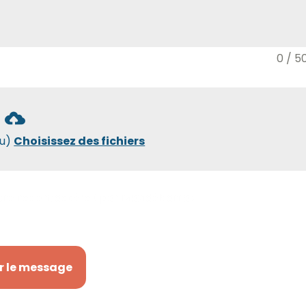
0 / 5
ou)
Choisissez des fichiers
tre recontacté(e) par Maxidébarras.
r le message