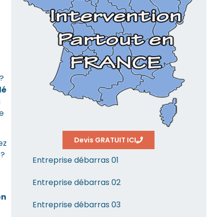
?
lé
u
e
Devis GRATUIT ICI
ez
 ?
Entreprise débarras 01
Entreprise débarras 02
on
Entreprise débarras 03