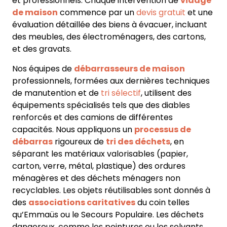
et professionnels
. Chaque intervention de
vidage
de maison
commence par un
devis gratuit
et une
évaluation détaillée des biens à évacuer, incluant
des
meubles, des électroménagers, des cartons,
et des gravats
.
Nos équipes de
débarrasseurs de maison
professionnels, formées aux dernières techniques
de manutention et de
tri sélectif
, utilisent des
équipements spécialisés tels que des diables
renforcés et des camions de différentes
capacités. Nous appliquons un
processus de
débarras
rigoureux de
tri des déchets
, en
séparant les matériaux valorisables (papier,
carton, verre, métal, plastique) des ordures
ménagères et des déchets ménagers non
recyclables. Les objets réutilisables sont donnés à
des
associations caritatives
du coin telles
qu’Emmaüs ou le Secours Populaire. Les déchets
dangereux, comme les peintures ou les solvants,