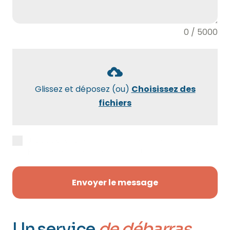
0 / 5000
Glissez et déposez (ou)
Choisissez des
fichiers
J’accepte la
politique de confidentialité
pour être recontacté(e) par Maxidébarras.
Envoyer le message
Un service
de débarras