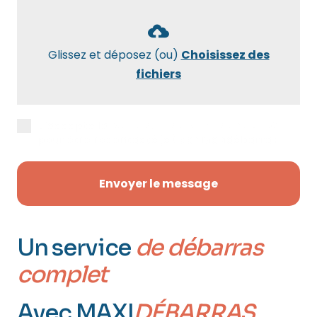
Glissez et déposez (ou)
Choisissez des
fichiers
J’accepte la
politique de confidentialité
pour être recontacté(e) par Maxidébarras.
Envoyer le message
Un service
de débarras
complet
Avec MAXI
DÉBARRAS