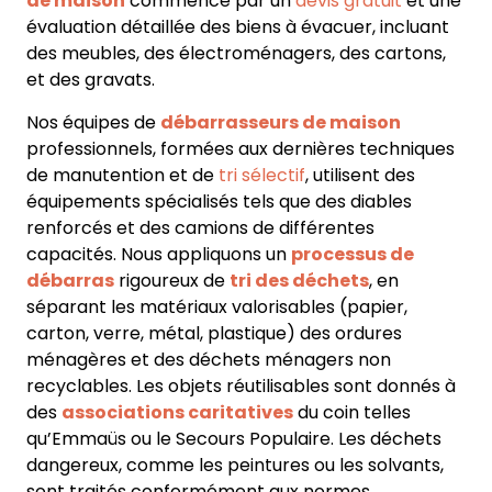
de maison
commence par un
devis gratuit
et une
évaluation détaillée des biens à évacuer, incluant
des
meubles, des électroménagers, des cartons,
et des gravats
.
Nos équipes de
débarrasseurs de maison
professionnels, formées aux dernières techniques
de manutention et de
tri sélectif
, utilisent des
équipements spécialisés tels que des diables
renforcés et des camions de différentes
capacités. Nous appliquons un
processus de
débarras
rigoureux de
tri des déchets
, en
séparant les matériaux valorisables (papier,
carton, verre, métal, plastique) des ordures
ménagères et des déchets ménagers non
recyclables. Les objets réutilisables sont donnés à
des
associations caritatives
du coin telles
qu’Emmaüs ou le Secours Populaire. Les déchets
dangereux, comme les peintures ou les solvants,
sont traités conformément aux normes