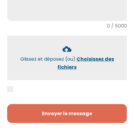
0 / 5000
Glissez et déposez (ou)
Choisissez des
fichiers
J’accepte la
politique de confidentialité
pour être recontacté(e) par Maxidébarras.
Envoyer le message