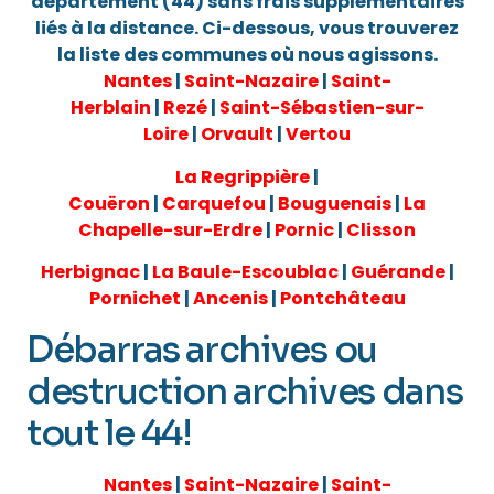
département (44) sans frais supplémentaires
liés à la distance. Ci-dessous, vous trouverez
la liste des communes où nous agissons.
Nantes
|
Saint-Nazaire
|
Saint-
Herblain
|
Rezé
|
Saint-Sébastien-sur-
Loire
|
Orvault
|
Vertou
La Regrippière
|
Couëron
|
Carquefou
|
Bouguenais
|
La
Chapelle-sur-Erdre
|
Pornic
|
Clisson
Herbignac
|
La Baule-Escoublac
|
Guérande
|
Pornichet
|
Ancenis
|
Pontchâteau
Débarras archives ou
destruction archives dans
tout le 44!
Nantes
|
Saint-Nazaire
|
Saint-